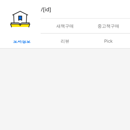
book/rent/[id]
대여
새책구매
중고책구매
도서정보
리뷰
Pick