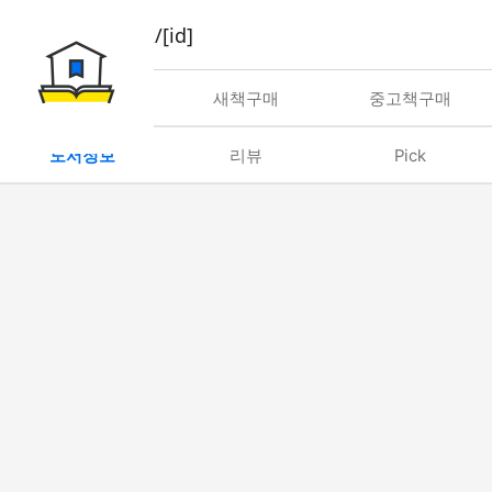
book/rent/[id]
대여
새책구매
중고책구매
도서정보
리뷰
Pick