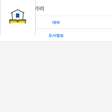
book/rent/[id]
대여
도서정보