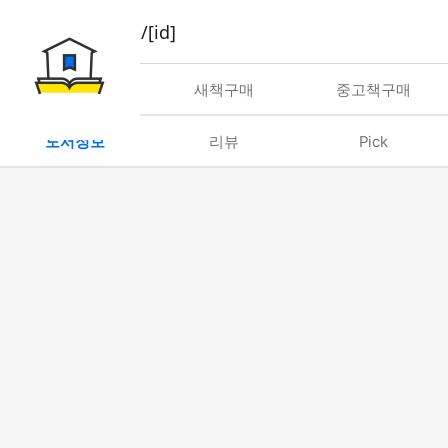
book/rent/[id]
대여
새책구매
중고책구매
도서정보
리뷰
Pick