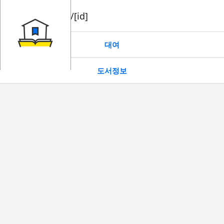
book/rent/[id]
대여
도서정보