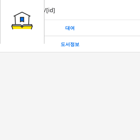
book/rent/[id]
대여
도서정보