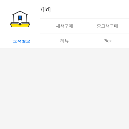
book/rent/[id]
대여
새책구매
중고책구매
도서정보
리뷰
Pick