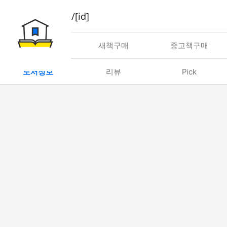
book/rent/[id]
대여
새책구매
중고책구매
도서정보
리뷰
Pick