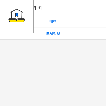
book/rent/[id]
대여
도서정보