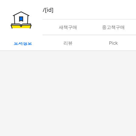
book/rent/[id]
대여
새책구매
중고책구매
도서정보
리뷰
Pick