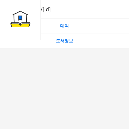
book/rent/[id]
대여
도서정보