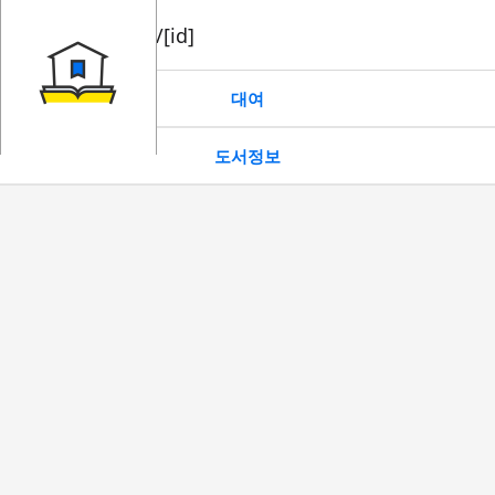
book/rent/[id]
대여
도서정보