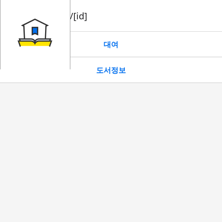
book/rent/[id]
대여
도서정보