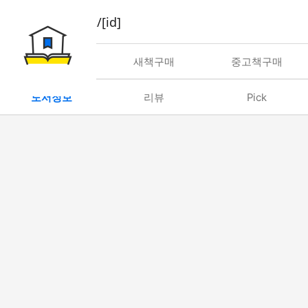
book/rent/[id]
대여
새책구매
중고책구매
도서정보
리뷰
Pick