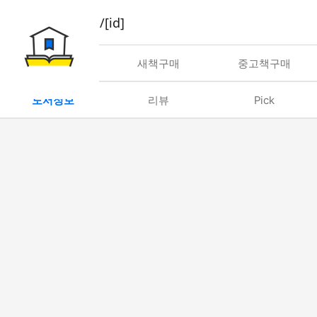
book/rent/[id]
대여
새책구매
중고책구매
도서정보
리뷰
Pick