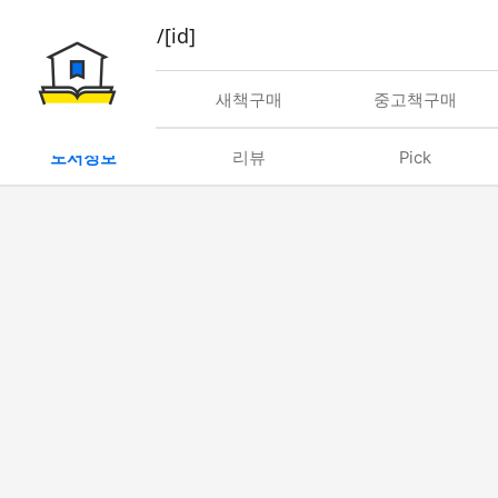
book/rent/[id]
대여
새책구매
중고책구매
도서정보
리뷰
Pick