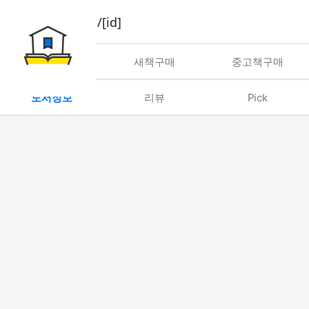
book/rent/[id]
대여
새책구매
중고책구매
도서정보
리뷰
Pick