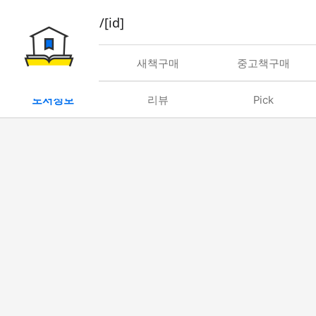
book/rent/[id]
대여
새책구매
중고책구매
도서정보
리뷰
Pick