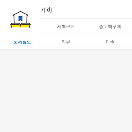
book/rent/[id]
대여
새책구매
중고책구매
도서정보
리뷰
Pick