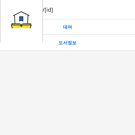
book/rent/[id]
대여
도서정보