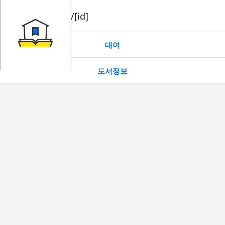
book/rent/[id]
대여
도서정보