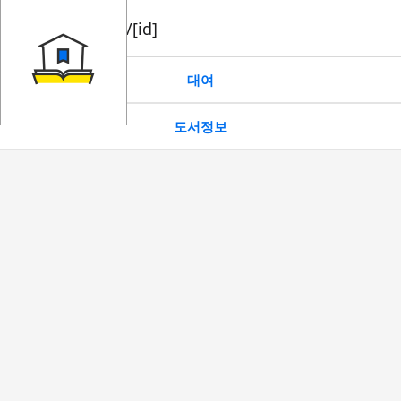
book/rent/[id]
대여
도서정보