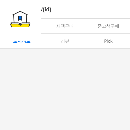
book/rent/[id]
대여
새책구매
중고책구매
도서정보
리뷰
Pick