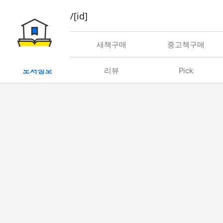
book/rent/[id]
대여
새책구매
중고책구매
도서정보
리뷰
Pick