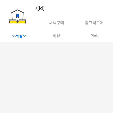
book/rent/[id]
대여
새책구매
중고책구매
도서정보
리뷰
Pick