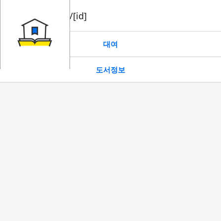
book/rent/[id]
대여
도서정보