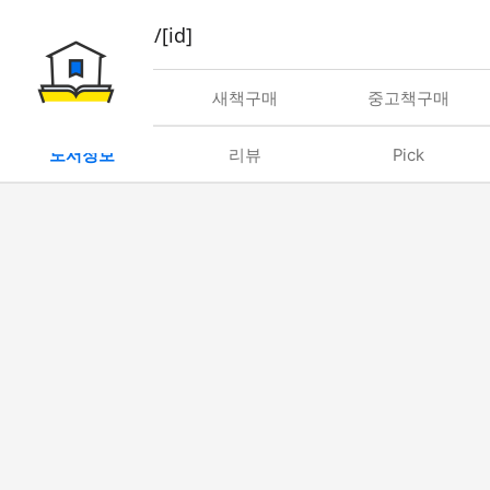
book/rent/[id]
대여
새책구매
중고책구매
도서정보
리뷰
Pick