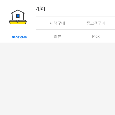
book/rent/[id]
대여
새책구매
중고책구매
도서정보
리뷰
Pick