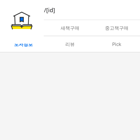
book/rent/[id]
대여
새책구매
중고책구매
도서정보
리뷰
Pick