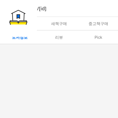
book/rent/[id]
대여
새책구매
중고책구매
도서정보
리뷰
Pick