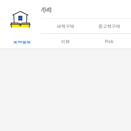
book/rent/[id]
대여
새책구매
중고책구매
도서정보
리뷰
Pick