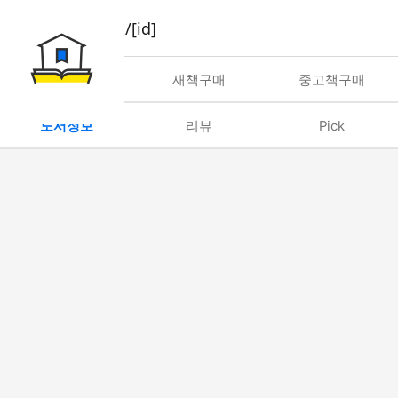
book/rent/[id]
대여
새책구매
중고책구매
도서정보
리뷰
Pick