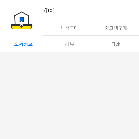
book/rent/[id]
대여
새책구매
중고책구매
도서정보
리뷰
Pick