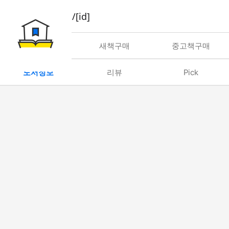
book/rent/[id]
대여
새책구매
중고책구매
도서정보
리뷰
Pick