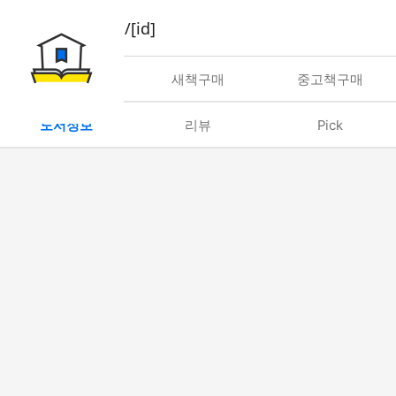
book/rent/[id]
대여
새책구매
중고책구매
도서정보
리뷰
Pick