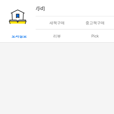
book/rent/[id]
대여
새책구매
중고책구매
도서정보
리뷰
Pick