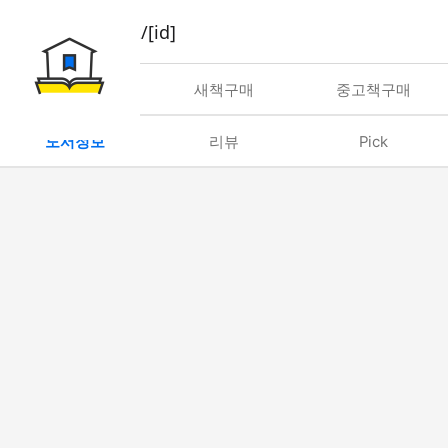
book/rent/[id]
대여
새책구매
중고책구매
도서정보
리뷰
Pick