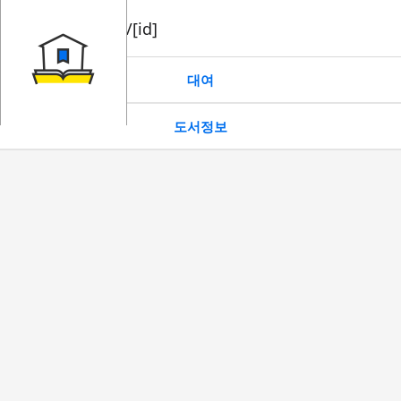
book/rent/[id]
대여
도서정보