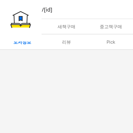
book/rent/[id]
대여
새책구매
중고책구매
도서정보
리뷰
Pick