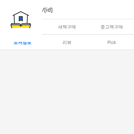
book/rent/[id]
대여
새책구매
중고책구매
도서정보
리뷰
Pick