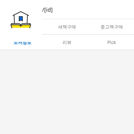
book/rent/[id]
대여
새책구매
중고책구매
도서정보
리뷰
Pick