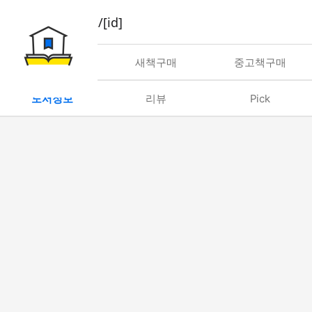
book/rent/[id]
대여
새책구매
중고책구매
도서정보
리뷰
Pick