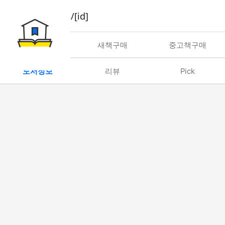
book/rent/[id]
대여
새책구매
중고책구매
도서정보
리뷰
Pick