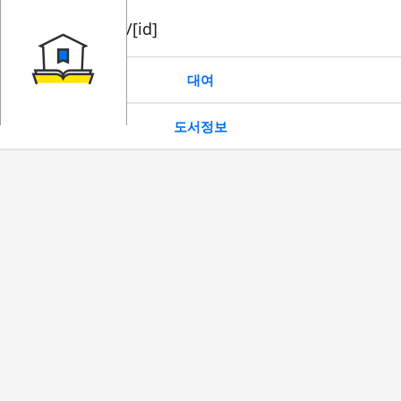
book/rent/[id]
대여
도서정보