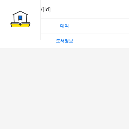
book/rent/[id]
대여
도서정보