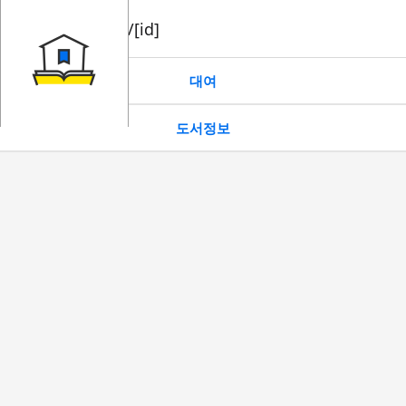
book/rent/[id]
대여
도서정보