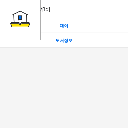
book/rent/[id]
대여
도서정보