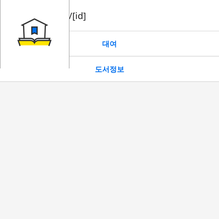
book/rent/[id]
대여
도서정보