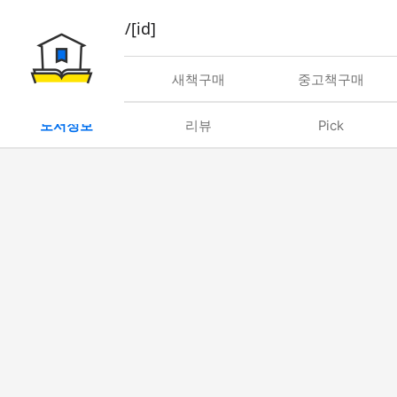
book/rent/[id]
대여
새책구매
중고책구매
도서정보
리뷰
Pick