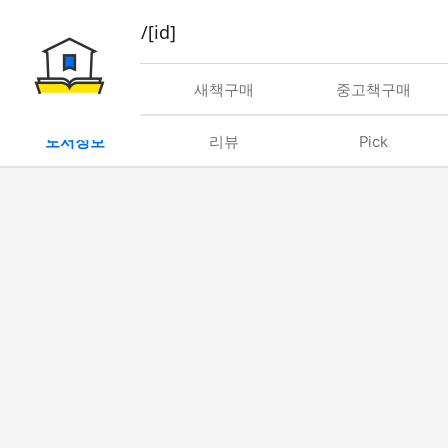
book/rent/[id]
대여
새책구매
중고책구매
도서정보
리뷰
Pick